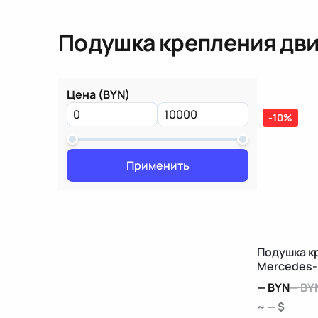
Подушка крепления дв
Цена (BYN)
-10%
Применить
Подушка к
Mercedes-
—
BYN
—
BY
~ — $