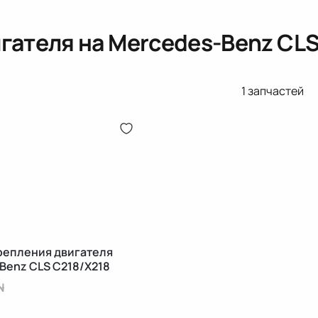
игателя
на Mercedes-Benz CLS
1
запчастей
репления двигателя
Benz CLS C218/X218
N