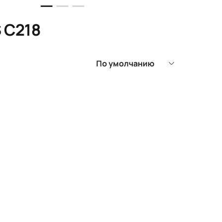
 C218
По умолчанию