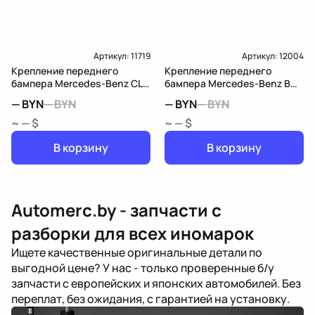
Артикул:
11719
Артикул:
12004
Крепление переднего
Крепление переднего
бампера Mercedes-Benz CLS
бампера Mercedes-Benz B
C218/X218
W245
—
BYN
—
BYN
—
BYN
—
BYN
~ — $
~ — $
В корзину
В корзину
Automerc.by - запчасти с
разборки для всех иномарок
Ищете качественные оригинальные детали по
выгодной цене? У нас - только проверенные б/у
запчасти с европейских и японских автомобилей. Без
переплат, без ожидания, с гарантией на установку.