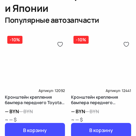
и Японии
Популярные автозапчасти
-10%
-10%
Артикул:
12092
Артикул:
12441
Кронштейн крепления
Кронштейн крепления
бампера переднего Toyota
бампера переднего
RAV4 3 (XA30)
Mercedes-Benz R W251
—
BYN
—
BYN
—
BYN
—
BYN
~ — $
~ — $
В корзину
В корзину