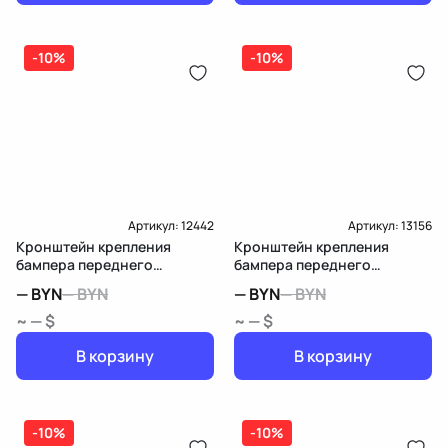
-10%
-10%
Артикул:
12442
Артикул:
13156
Кронштейн крепления
Кронштейн крепления
бампера переднего
бампера переднего
Mercedes-Benz R W251
Mercedes-Benz B W246
—
BYN
—
BYN
—
BYN
—
BYN
~ — $
~ — $
В корзину
В корзину
-10%
-10%