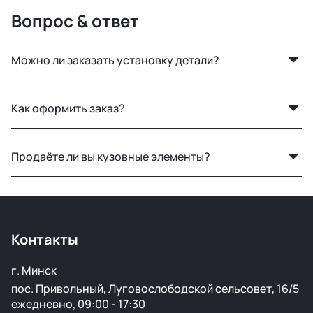
Вопрос & ответ
Можно ли заказать установку детали?
Нет, установку не выполняем. Мы специализируемся
Как оформить заказ?
только на продаже автозапчастей.
Можно оставить заявку на сайте, написать нам в
Продаёте ли вы кузовные элементы?
мессенджер или позвонить — менеджер уточнит
детали и оформит заказ.
Да, у нас большой выбор кузовных деталей — двери,
крылья, капоты, бамперы и другие элементы без
ржавчины и повреждений.
Контакты
г. Минск
пос. Привольный, Луговослободской сельсовет, 16/5
ежедневно, 09:00 - 17:30