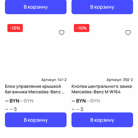
В корзину
В корзину
-10%
-10%
Артикул:
141-2
Артикул:
392-2
Блок управления крышкой
Кнопка центрального замка
багажника Mercedes-Benz M
Mercedes-Benz M W164
W164
—
BYN
—
BYN
—
BYN
—
BYN
~ — $
~ — $
В корзину
В корзину