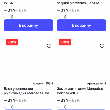
W164
задний Mercedes-Benz M
W164
—
BYN
—
BYN
—
BYN
—
BYN
~ — $
~ — $
В корзину
В корзину
-10%
-10%
Артикул:
155-1
Артикул:
44-1
Блок управления
Замок зажигания Mercedes-
мультимедия Mercedes-Benz
Benz M W164
M W164
—
BYN
—
BYN
—
BYN
—
BYN
~ — $
~ — $