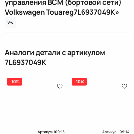
управления BCM (бортовой сети)
(электрическая), инжектор
Volkswagen Touareg
7L6937049K
»
(распределитель впрыска топлива),
ЕРИП
дозатор-распределитель топлива
Vw
Карта рассрочки онлайн
Подробнее о гарантии в разделе
Гарантия
Доставка и Оплата
Аналоги детали с артикулом
Доставка и Оплата
7L6937049K
-10%
-10%
Артикул:
109-15
Артикул:
109-14