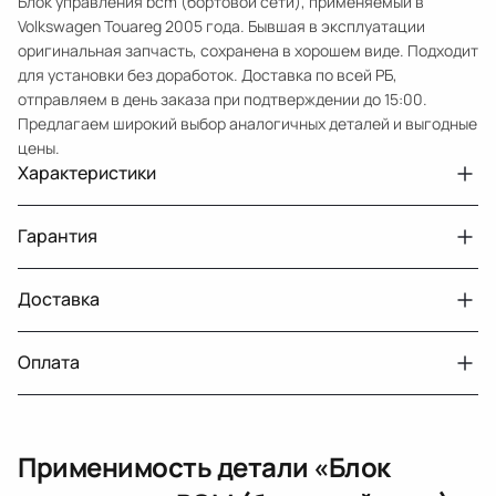
Блок управления bcm (бортовой сети), применяемый в
Volkswagen Touareg 2005 года. Бывшая в эксплуатации
оригинальная запчасть, сохранена в хорошем виде. Подходит
для установки без доработок. Доставка по всей РБ,
отправляем в день заказа при подтверждении до 15:00.
Предлагаем широкий выбор аналогичных деталей и выгодные
цены.
Характеристики
Артикул
18580126
Гарантия
Номер запчасти
7L6937049K
Авто
Volkswagen Touareg
Доставка
Двигатели с навесным или без навесного
30 дней
оборудования
Год
2005
Оплата
Двигатель
4.2, бензин
г. Минск, пос. Привольный, Луговослободской
Датчик давления топлива, насос
14 дней
сельсовет, 16/5
Тег
Фольксваген Туарег
вакуумный (тандемный), насос топливный,
При получении наличными
г. Москва, Лианозовский проезд 8 строение 3
рампа топливная, регулятор давления
Применимость детали «
Блок
топлива, ТНВД (бензин, дизель), форсунка
Оплата онлайн
бензиновая (дизельная) механическая