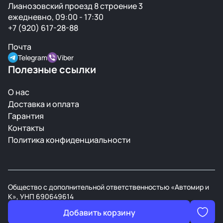
Лианозовский проезд 8 строение 3
ежедневно, 09:00 - 17:30
+7 (920) 617-28-88
Почта
Telegram
Viber
Полезные ссылки
О нас
Доставка и оплата
Гарантия
Контакты
Политика конфиденциальности
Общество с дополнительной ответственностью «Автомир и
К», УНП 690649614
В торговом реестре РБ с 21 марта 2008г.
Добавить корзину
Разработан студией
Digital Devils