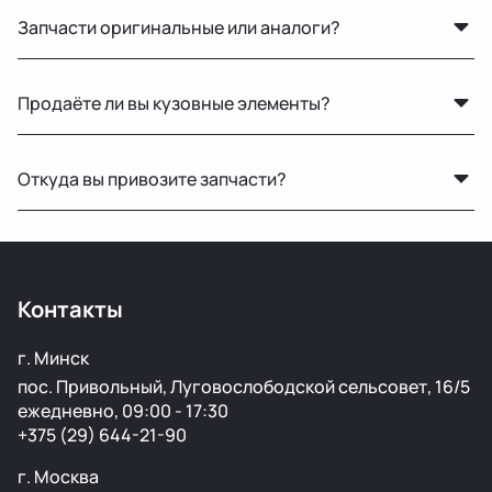
Запчасти оригинальные или аналоги?
Только оригинальные. Мы не работаем с аналогами и
Продаёте ли вы кузовные элементы?
копиями — все детали снимаются с автомобилей с
минимальным пробегом.
Да, у нас большой выбор кузовных деталей — двери,
Откуда вы привозите запчасти?
крылья, капоты, бамперы и другие элементы без
ржавчины и повреждений.
Мы закупаем оригинальные б/у автозапчасти на
проверенных аукционах в Европе, США и арабских
странах. Все детали проходят визуальный осмотр и
Контакты
подготовку перед продажей.
г. Минск
пос. Привольный, Луговослободской сельсовет, 16/5
ежедневно, 09:00 - 17:30
+375 (29) 644-21-90
г. Москва