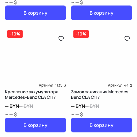
~ — $
~ — $
В корзину
В корзину
-10%
-10%
Артикул:
1135-3
Артикул:
44-2
Крепление аккумулятора
Замок зажигания Mercedes-
Mercedes-Benz CLA C117
Benz CLA C117
—
BYN
—
BYN
—
BYN
—
BYN
~ — $
~ — $
В корзину
В корзину