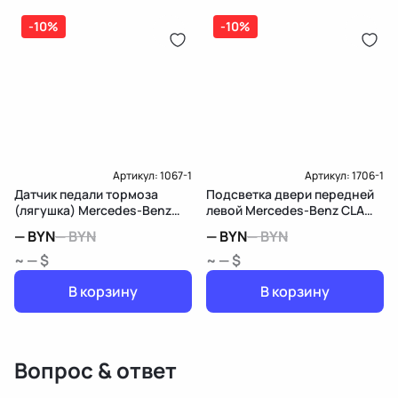
-10%
-10%
Артикул:
1067-1
Артикул:
1706-1
Датчик педали тормоза
Подсветка двери передней
(лягушка) Mercedes-Benz
левой Mercedes-Benz CLA
CLA C117
C117
—
BYN
—
BYN
—
BYN
—
BYN
~ — $
~ — $
В корзину
В корзину
Вопрос & ответ