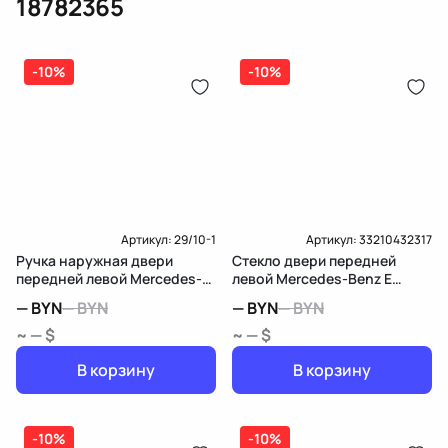
18782365
(электрическая), инжектор
(распределитель впрыска топлива),
ЕРИП
дозатор-распределитель топлива
-10%
-10%
Карта рассрочки онлайн
Подробнее о гарантии в разделе
Гарантия
Доставка и Оплата
Доставка и Оплата
Артикул:
29/10-1
Артикул:
33210432317
Ручка наружная двери
Стекло двери передней
передней левой Mercedes-
левой Mercedes-Benz E
Benz E W212/S212/C207/A207
W212/S212/C207/A207
—
BYN
—
BYN
—
BYN
—
BYN
~ — $
~ — $
В корзину
В корзину
-10%
-10%