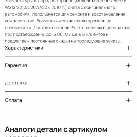
Запчасть Крыло переднее правое (модель Mercedes-Benz E
W212/S212/C207/A207, 2010 г.) снята с оригинального
автомобиля. Используется для ремонта и восстановления
комплектации. Возможны мелкие следы времени на
поверхности. Доставка по всей РБ, отправляем в день заказа
при подтверждении до 15:00. Мы ценим клиентов и
предлагаем постоянные скидки на последующие заказы.
Характеристики
Артикул
18782365
Гарантия
Примечание
с дефектом
Авто
MercedesBenz E W212
Доставка
Двигатели с навесным или без навесного
30 дней
оборудования
Год
2010
Оплата
Тег
Мерседес Бенс Е
г. Минск, пос. Привольный, Луговослободской
Датчик давления топлива, насос
14 дней
сельсовет, 16/5
вакуумный (тандемный), насос топливный,
При получении наличными
г. Москва, Лианозовский проезд 8 строение 3
рампа топливная, регулятор давления
Аналоги детали с артикулом
топлива, ТНВД (бензин, дизель), форсунка
Оплата онлайн
бензиновая (дизельная) механическая