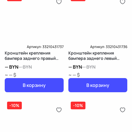
Артикул:
33210431737
Артикул:
33210431736
Кронштейн крепления
Кронштейн крепления
бампера заднего правый
бампера заднего левый
Mercedes-Benz E
Mercedes-Benz E
—
BYN
—
BYN
—
BYN
—
BYN
W212/S212/C207/A207
W212/S212/C207/A207
~ — $
~ — $
В корзину
В корзину
-10%
-10%