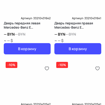
Артикул:
33210431642
Артикул:
33210431641
Дверь передняя левая
Дверь передняя правая
Mercedes-Benz E
Mercedes-Benz E
W212/S212/C207/A207
W212/S212/C207/A207
—
BYN
—
BYN
—
BYN
—
BYN
~ — $
~ — $
В корзину
В корзину
-10%
-10%
Артикул:
33210431542
Артикул:
33210431541