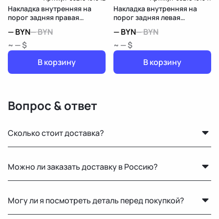
Накладка внутренняя на
Накладка внутренняя на
порог задняя правая
порог задняя левая
Mercedes-Benz E
Mercedes-Benz E
—
BYN
—
BYN
—
BYN
—
BYN
W212/S212/C207/A207
W212/S212/C207/A207
~ — $
~ — $
В корзину
В корзину
Вопрос & ответ
Сколько стоит доставка?
Стоимость зависит от габаритов детали и региона
Можно ли заказать доставку в Россию?
доставки. Менеджер рассчитает точную цену при
оформлении.
Да, мы регулярно отправляем заказы в Москву и
Могу ли я посмотреть деталь перед покупкой?
другие регионы РФ. Работаем с проверенными
транспортными компаниями.