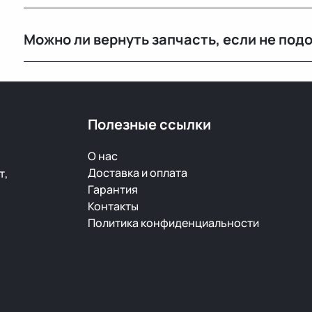
Да, мы регулярно отправляем заказы в Москву и дру
Можно ли вернуть запчасть, если не под
транспортными компаниями.
Да, возврат возможен в течение 14 дней при сохран
Полезные ссылки
О нас
Доставка и оплата
т,
Гарантия
Контакты
Политика конфиденциальности