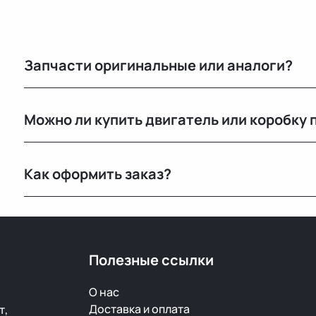
Запчасти оригинальные или аналоги?
Только оригинальные. Мы не работаем с аналогами и
Можно ли купить двигатель или коробку 
автомобилей с минимальным пробегом.
Да, у нас есть двигатели, КПП и другие агрегаты в р
Как оформить заказ?
Можно оставить заявку на сайте, написать нам в ме
детали и оформит заказ.
Полезные ссылки
О нас
Доставка и оплата
т,