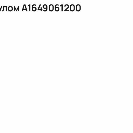
кулом
A1649061200