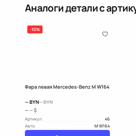
Аналоги детали с арти
-10%
Фара левая Mercedes-Benz M W164
—
BYN
—
BYN
~ — $
Артикул
46
Авто
M W164