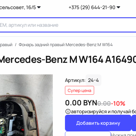
сельсовет, 16/5
+375 (29) 644-21-90
правый
/
Фонарь задний правый Mercedes-Benz M W164
Mercedes-Benz M W164
A1649
Артикул:
24-4
Супер цена
0.00
BYN
0.00
-10%
авторизируйся
и получай 
Добавить корзину
Нужна по