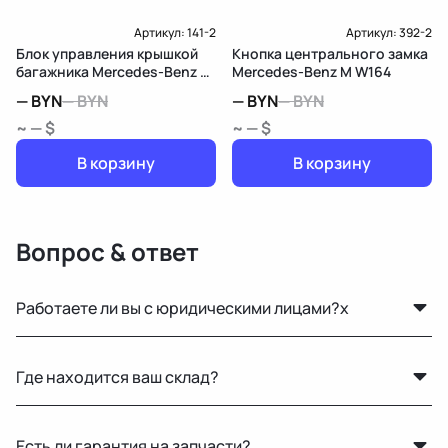
Артикул:
141-2
Артикул:
392-2
Блок управления крышкой
Кнопка центрального замка
багажника Mercedes-Benz M
Mercedes-Benz M W164
W164
—
BYN
—
BYN
—
BYN
—
BYN
~ — $
~ — $
В корзину
В корзину
Вопрос & ответ
Работаете ли вы с юридическими лицами?x
Да, оформляем все необходимые документы и
Где находится ваш склад?
работаем по безналичному расчёту.
Основной склад расположен в Минске, также у нас
Есть ли гарантия на запчасти?