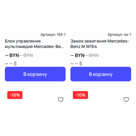
Артикул:
155-1
Артикул:
44-1
Блок управления
Замок зажигания Mercedes-
мультимедия Mercedes-Benz
Benz M W164
M W164
—
BYN
—
BYN
—
BYN
—
BYN
~ — $
~ — $
В корзину
В корзину
-10%
-10%