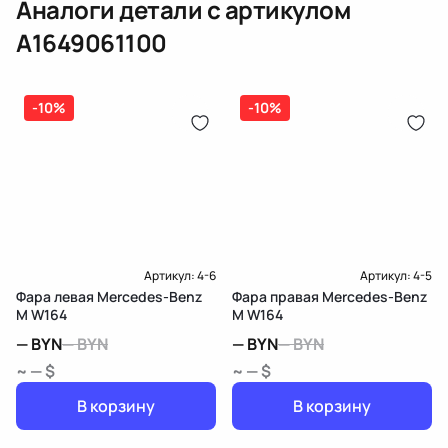
Аналоги детали с артикулом
Доставка и Оплата
A1649061100
-10%
-10%
Артикул:
4-6
Артикул:
4-5
Фара левая Mercedes-Benz
Фара правая Mercedes-Benz
M W164
M W164
—
BYN
—
BYN
—
BYN
—
BYN
~ — $
~ — $
В корзину
В корзину