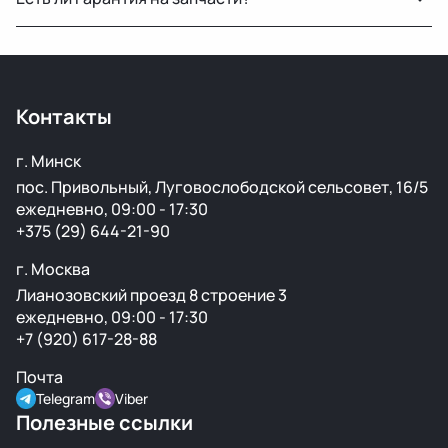
есть склад в России для ускоренной доставки по РФ.
Да, предоставляется гарантия 14 дней на проверку и
установку. Если деталь не подошла или имеет
скрытый дефект — заменим или вернём деньги.
Контакты
г. Минск
пос. Привольный, Луговослободской сельсовет, 16/5
ежедневно, 09:00 - 17:30
+375 (29) 644-21-90
г. Москва
Лианозовский проезд 8 строение 3
ежедневно, 09:00 - 17:30
+7 (920) 617-28-88
Почта
Telegram
Viber
Полезные ссылки