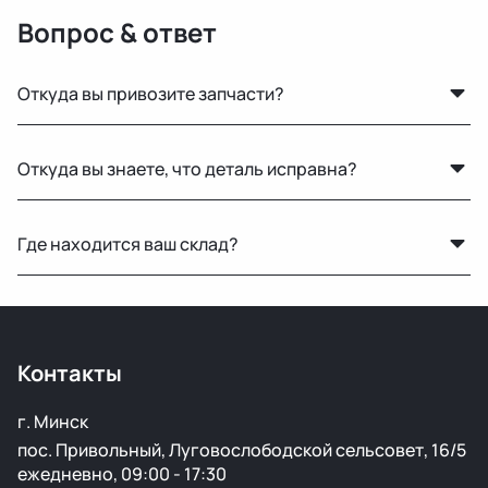
Вопрос & ответ
Откуда вы привозите запчасти?
Мы закупаем оригинальные б/у автозапчасти на
Откуда вы знаете, что деталь исправна?
проверенных аукционах в Европе, США и арабских
странах. Все детали проходят визуальный осмотр и
Мы не гарантируем полную исправность, но все
подготовку перед продажей.
Где находится ваш склад?
детали осматриваются на видимые дефекты перед
продажей.
Основной склад расположен в Минске, также у нас
есть склад в России для ускоренной доставки по РФ.
Контакты
г. Минск
пос. Привольный, Луговослободской сельсовет, 16/5
ежедневно, 09:00 - 17:30