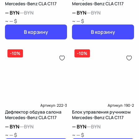
Mercedes-Benz CLA C117
Mercedes-Benz CLA C117
—
BYN
—
BYN
—
BYN
—
BYN
~ — $
~ — $
В корзину
В корзину
-10%
-10%
Артикул:
222-3
Артикул:
190-2
Дефлектор обдува салона
Блок управления ручником
Mercedes-Benz CLA C117
Mercedes-Benz CLA C117
—
BYN
—
BYN
—
BYN
—
BYN
~ — $
~ — $