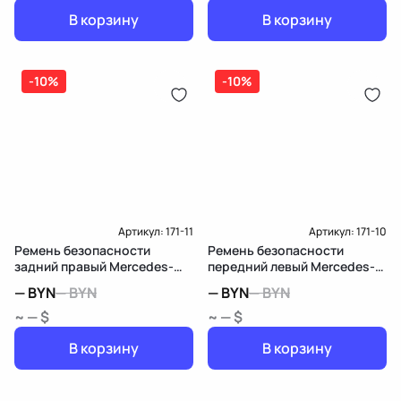
В корзину
В корзину
-10%
-10%
Артикул:
171-11
Артикул:
171-10
Ремень безопасности
Ремень безопасности
задний правый Mercedes-
передний левый Mercedes-
Benz CLA C117
Benz CLA C117
—
BYN
—
BYN
—
BYN
—
BYN
~ — $
~ — $
В корзину
В корзину