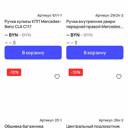
Артикул:
61/1-1
Артикул:
29/24-2
Ручка кулисы КПП Mercedes-
Ручка внутренняя двери
Benz CLA C117
передней правой Mercedes-
Benz CLA C117
—
BYN
—
BYN
—
BYN
—
BYN
~ — $
~ — $
В корзину
В корзину
-10%
-10%
Артикул:
23-1
Артикул:
264-2
Обшивка багажника
Центральный подлокотник