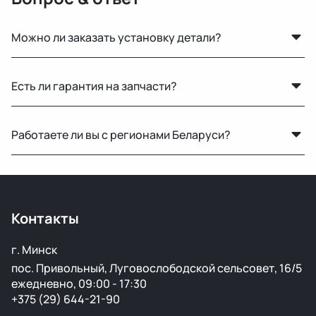
Можно ли заказать установку детали?
Нет, установку не выполняем. Мы специализируемся
Есть ли гарантия на запчасти?
только на продаже автозапчастей.
Да, предоставляется гарантия 14 дней на проверку и
Работаете ли вы с регионами Беларуси?
установку. Если деталь не подошла или имеет
скрытый дефект — заменим или вернём деньги.
Конечно, отправляем запчасти по всей Республике
Беларусь удобными транспортными службами.
Контакты
г. Минск
пос. Привольный, Луговослободской сельсовет, 16/5
ежедневно, 09:00 - 17:30
+375 (29) 644-21-90