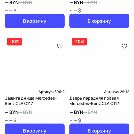
—
BYN
—
BYN
—
BYN
—
BYN
~ — $
~ — $
В корзину
В корзину
-10%
-10%
Артикул:
606-2
Артикул:
29-12
Защита днища Mercedes-
Дверь передняя правая
Benz CLA C117
Mercedes-Benz CLA C117
—
BYN
—
BYN
—
BYN
—
BYN
~ — $
~ — $
В корзину
В корзину