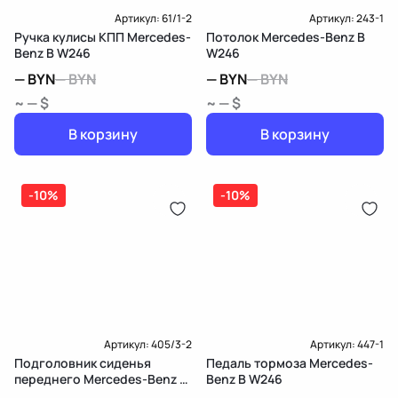
Функция осветительного прибора
знака
Артикул:
61/1-2
Артикул:
243-1
Тип сборки
Шпилька
Ручка кулисы КПП Mercedes-
Потолок Mercedes-Benz B
Benz B W246
W246
Тип корпуса
Пластмассовый корпус
—
BYN
—
BYN
—
BYN
—
BYN
~ — $
~ — $
Дополнительный артикул / дополнительная информация 2
В корзину
В корзину
Цвет стекла фары
красный/желтый
Цвет корпуса
чёрный
-10%
-10%
Исполнение штекера
Плоский штекер
Материал корпуса
полимерный материал
Metric thread size [mm]
M8
Артикул:
405/3-2
Артикул:
447-1
Подголовник сиденья
Педаль тормоза Mercedes-
переднего Mercedes-Benz B
Benz B W246
W246