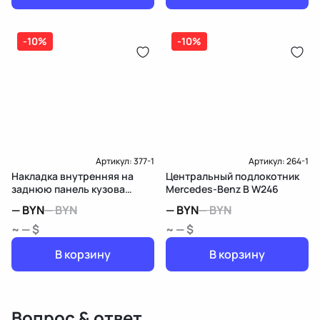
-10%
-10%
Артикул:
377-1
Артикул:
264-1
Накладка внутренняя на
Центральный подлокотник
заднюю панель кузова
Mercedes-Benz B W246
Mercedes-Benz B W246
—
BYN
—
BYN
—
BYN
—
BYN
~ — $
~ — $
В корзину
В корзину
Вопрос & ответ