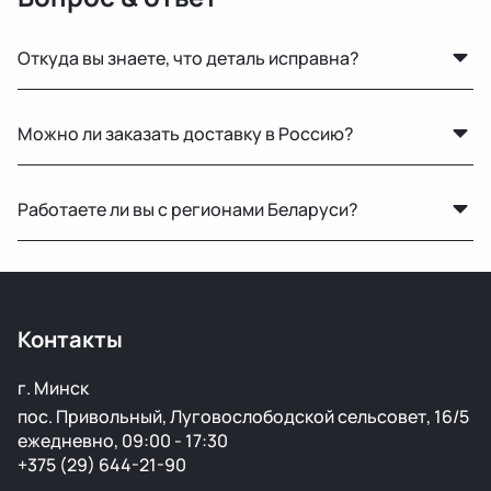
Откуда вы знаете, что деталь исправна?
Мы не гарантируем полную исправность, но все
Можно ли заказать доставку в Россию?
детали осматриваются на видимые дефекты перед
продажей.
Да, мы регулярно отправляем заказы в Москву и
Работаете ли вы с регионами Беларуси?
другие регионы РФ. Работаем с проверенными
транспортными компаниями.
Конечно, отправляем запчасти по всей Республике
Беларусь удобными транспортными службами.
Контакты
г. Минск
пос. Привольный, Луговослободской сельсовет, 16/5
ежедневно, 09:00 - 17:30
+375 (29) 644-21-90