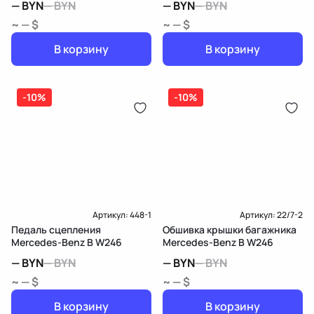
—
BYN
—
BYN
—
BYN
—
BYN
~ — $
~ — $
В корзину
В корзину
-10%
-10%
Артикул:
448-1
Артикул:
22/7-2
Педаль сцепления
Обшивка крышки багажника
Mercedes-Benz B W246
Mercedes-Benz B W246
—
BYN
—
BYN
—
BYN
—
BYN
~ — $
~ — $
В корзину
В корзину