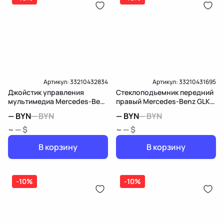
Карта рассрочки онлайн
Подробнее о гарантии в разделе
Гарантия
Доставка и Оплата
Доставка и Оплата
Артикул:
33210432834
Артикул:
33210431695
Джойстик управления
Стеклоподъемник передний
мультимедиа Mercedes-Benz
правый Mercedes-Benz GLK
GLK X204
X204
—
BYN
—
BYN
—
BYN
—
BYN
~ — $
~ — $
В корзину
В корзину
-10%
-10%