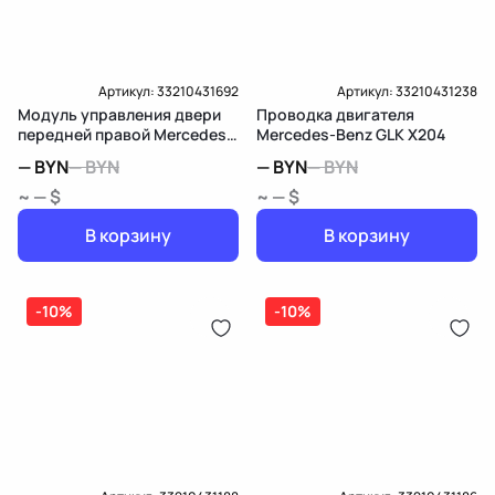
Артикул:
33210431692
Артикул:
33210431238
Модуль управления двери
Проводка двигателя
передней правой Mercedes-
Mercedes-Benz GLK X204
Benz GLK X204
—
BYN
—
BYN
—
BYN
—
BYN
~ — $
~ — $
В корзину
В корзину
-10%
-10%