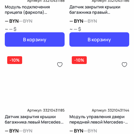
Артикул:
33210431188
Артикул:
33210431186
Модуль подключения
Датчик закрытия крышки
прицепа (фаркопа)
багажника правый
Mercedes-Benz GLK X204
Mercedes-Benz GLK X204
—
BYN
—
BYN
—
BYN
—
BYN
~ — $
~ — $
В корзину
В корзину
-10%
-10%
Артикул:
33210431185
Артикул:
33210431144
Датчик закрытия крышки
Модуль управления двери
багажника левый Mercedes-
передней левой Mercedes-
Benz GLK X204
Benz GLK X204
—
BYN
—
BYN
—
BYN
—
BYN