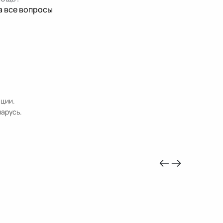
а все вопросы
ации.
ларусь.
-10%