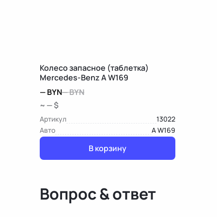
Колесо запасное (таблетка)
Mercedes-Benz A W169
—
BYN
—
BYN
~ — $
Артикул
13022
Авто
A W169
В корзину
Вопрос & ответ