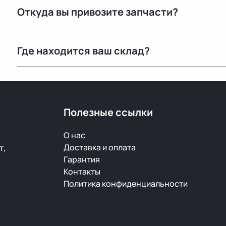
Откуда вы привозите запчасти?
транспортными компаниями.
Мы закупаем оригинальные б/у автозапчасти на про
Где находится ваш склад?
странах. Все детали проходят визуальный осмотр и 
Основной склад расположен в Минске, также у нас е
РФ.
Полезные ссылки
О нас
Доставка и оплата
т,
Гарантия
Контакты
Политика конфиденциальности