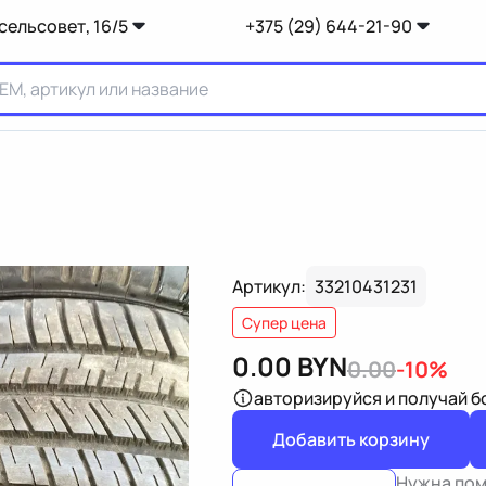
сельсовет, 16/5
+375 (29) 644-21-90
Артикул:
33210431231
Супер цена
0.00
BYN
0.00
-10%
авторизируйся
и получай 
Добавить корзину
Нужна по