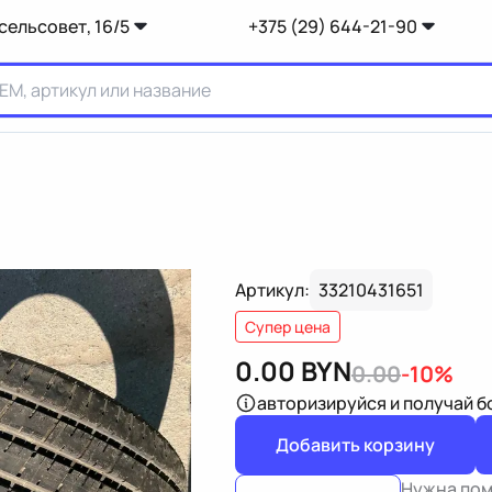
сельсовет, 16/5
+375 (29) 644-21-90
Артикул:
33210431651
Супер цена
0.00
BYN
0.00
-10%
авторизируйся
и получай 
Добавить корзину
Нужна по