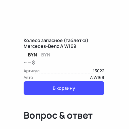
Колесо запасное (таблетка)
Mercedes-Benz A W169
—
BYN
—
BYN
~ — $
Артикул
13022
Авто
A W169
В корзину
Вопрос & ответ