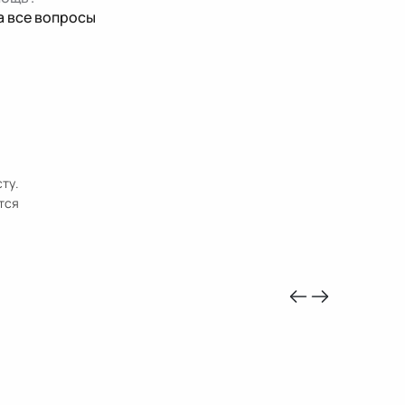
а все вопросы
ту.
тся
-10%