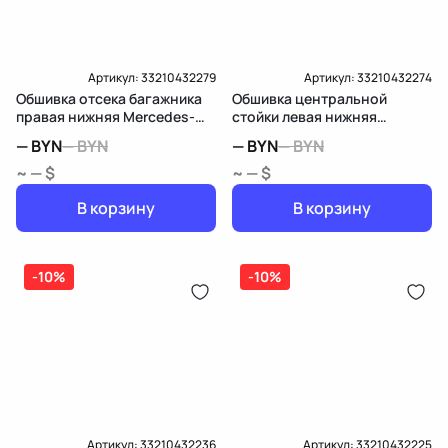
Артикул:
33210432279
Артикул:
33210432274
Обшивка отсека багажника
Обшивка центральной
правая нижняя Mercedes-
стойки левая нижняя
Benz E W213/S213/C238/A238
Mercedes-Benz E
—
BYN
—
BYN
—
BYN
—
BYN
W213/S213/C238/A238
~ — $
~ — $
В корзину
В корзину
-10%
-10%
Артикул:
33210432236
Артикул:
33210432225