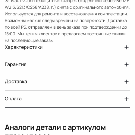
Запчасть Солнцезащитный козырек (модель Mercedes-Benz E
W213/S213/C238/A238, г.) снята с оригинального автомобиля.
Используется для ремонта и восстановления комплектации.
Возможны мелкие следы времени на поверхности. Доставка
по всей РБ, отправляем в день заказа при подтверждении до
15:00. Мы ценим клиентов и предлагаем постоянные скидки
на последующие заказы.
Характеристики
Артикул
33210432068
Гарантия
Примечание
W213 цена за два
Авто
MercedesBenz E W213
Доставка
Двигатели с навесным или без навесного
30 дней
оборудования
Год
2016 2021
Оплата
Тег
Мерседес Бенс Е
г. Минск, пос. Привольный, Луговослободской
Датчик давления топлива, насос
14 дней
сельсовет, 16/5
вакуумный (тандемный), насос топливный,
При получении наличными
г. Москва, Лианозовский проезд 8 строение 3
рампа топливная, регулятор давления
Аналоги детали с артикулом
топлива, ТНВД (бензин, дизель), форсунка
Оплата онлайн
бензиновая (дизельная) механическая