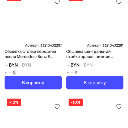
Артикул:
33210432297
Артикул:
33210432281
Обшивка стойки передней
Обшивка центральной
левая Mercedes-Benz E
стойки правая нижняя
W213/S213/C238/A238
Mercedes-Benz E
—
BYN
—
BYN
—
BYN
—
BYN
W213/S213/C238/A238
~ — $
~ — $
В корзину
В корзину
-10%
-10%