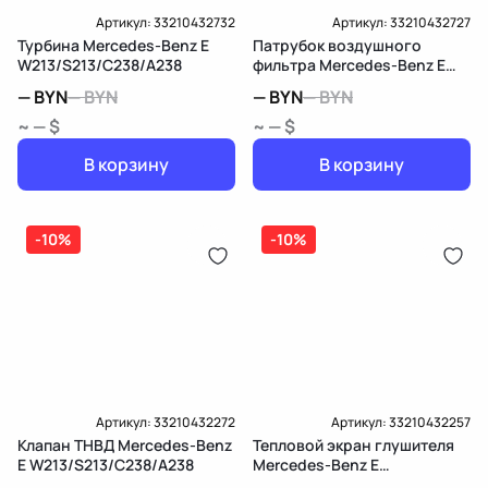
Артикул:
33210432732
Артикул:
33210432727
Турбина Mercedes-Benz E
Патрубок воздушного
W213/S213/C238/A238
фильтра Mercedes-Benz E
W213/S213/C238/A238
—
BYN
—
BYN
—
BYN
—
BYN
~ — $
~ — $
В корзину
В корзину
-10%
-10%
Артикул:
33210432272
Артикул:
33210432257
Клапан ТНВД Mercedes-Benz
Тепловой экран глушителя
E W213/S213/C238/A238
Mercedes-Benz E
W213/S213/C238/A238