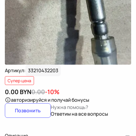
Артикул:
33210432203
Супер цена
0.00
BYN
0.00
-10%
авторизируйся
и получай бонусы
Нужна помощь?
Позвонить
Ответим на все вопросы
Описание