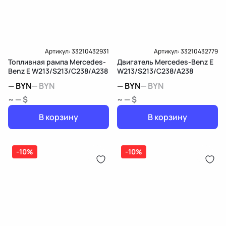
Артикул:
33210432931
Артикул:
33210432779
Топливная рампа Mercedes-
Двигатель Mercedes-Benz E
Benz E W213/S213/C238/A238
W213/S213/C238/A238
—
BYN
—
BYN
—
BYN
—
BYN
~ — $
~ — $
В корзину
В корзину
-10%
-10%