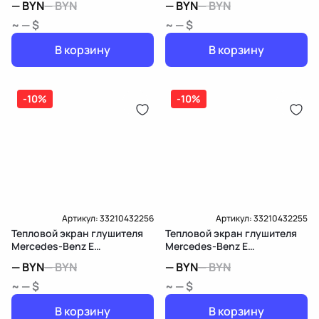
—
BYN
—
BYN
—
BYN
—
BYN
~ — $
~ — $
В корзину
В корзину
-10%
-10%
Артикул:
33210432256
Артикул:
33210432255
Тепловой экран глушителя
Тепловой экран глушителя
Mercedes-Benz E
Mercedes-Benz E
W213/S213/C238/A238
W213/S213/C238/A238
—
BYN
—
BYN
—
BYN
—
BYN
~ — $
~ — $
В корзину
В корзину