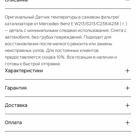
Оригинальный Датчик температуры в сажевом фильтре/
катализаторе от Mercedes-Benz E W213/S213/C238/A238 ( г.)
— деталь с минимальными следами использования. Снята с
автомобиля, без грубых повреждений. Подходит для
восстановления после мелкого ремонта или замены
неисправных узлов. Для постоянных клиентов
предоставляется скидка 10%. Все позиции в наличии и
готовы к быстрой отправке.
Характеристики
Артикул
33210432203
Гарантия
Номер запчасти
A0009059704
Авто
MercedesBenz E W213
Доставка
Двигатели с навесным или без навесного
30 дней
оборудования
Год
2016 2021
Оплата
Тег
Мерседес Бенс Е
г. Минск, пос. Привольный, Луговослободской
Датчик давления топлива, насос
14 дней
сельсовет, 16/5
MercedesBenz C W205 [рестайлинг] (2018