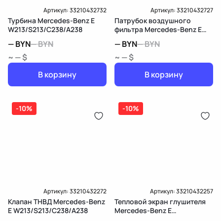
Артикул:
33210432732
Артикул:
33210432727
Турбина Mercedes-Benz E
Патрубок воздушного
W213/S213/C238/A238
фильтра Mercedes-Benz E
W213/S213/C238/A238
—
BYN
—
BYN
—
BYN
—
BYN
~ — $
~ — $
В корзину
В корзину
-10%
-10%
Артикул:
33210432272
Артикул:
33210432257
Клапан ТНВД Mercedes-Benz
Тепловой экран глушителя
E W213/S213/C238/A238
Mercedes-Benz E
W213/S213/C238/A238