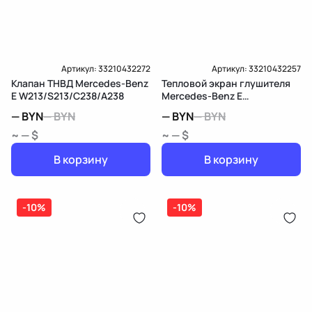
Артикул:
33210432272
Артикул:
33210432257
Клапан ТНВД Mercedes-Benz
Тепловой экран глушителя
E W213/S213/C238/A238
Mercedes-Benz E
W213/S213/C238/A238
—
BYN
—
BYN
—
BYN
—
BYN
~ — $
~ — $
В корзину
В корзину
-10%
-10%