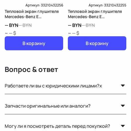
Артикул:
33210432256
Артикул:
33210432255
Тепловой экран глушителя
Тепловой экран глушителя
Mercedes-Benz E
Mercedes-Benz E
W213/S213/C238/A238
W213/S213/C238/A238
—
BYN
—
BYN
—
BYN
—
BYN
~ — $
~ — $
В корзину
В корзину
Вопрос & ответ
Работаете ли вы с юридическими лицами?x
Да, оформляем все необходимые документы и
Запчасти оригинальные или аналоги?
работаем по безналичному расчёту.
Только оригинальные. Мы не работаем с аналогами и
Могу ли я посмотреть деталь перед покупкой?
копиями — все детали снимаются с автомобилей с