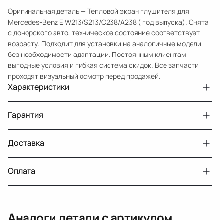
Оригинальная деталь — Тепловой экран глушителя для
Mercedes-Benz E W213/S213/C238/A238 ( год выпуска). Снята
с донорского авто, техническое состояние соответствует
возрасту. Подходит для установки на аналогичные модели
без необходимости адаптации. Постоянным клиентам —
выгодные условия и гибкая система скидок. Все запчасти
проходят визуальный осмотр перед продажей.
Характеристики
Артикул
33210432219
Гарантия
Номер запчасти
A2134700247
Авто
MercedesBenz E W213
Доставка
Двигатели с навесным или без навесного
30 дней
оборудования
Год
2016 2021
Оплата
Тег
Мерседес Бенс Е
г. Минск, пос. Привольный, Луговослободской
Датчик давления топлива, насос
14 дней
сельсовет, 16/5
вакуумный (тандемный), насос топливный,
При получении наличными
г. Москва, Лианозовский проезд 8 строение 3
рампа топливная, регулятор давления
Аналоги детали с артикулом
топлива, ТНВД (бензин, дизель), форсунка