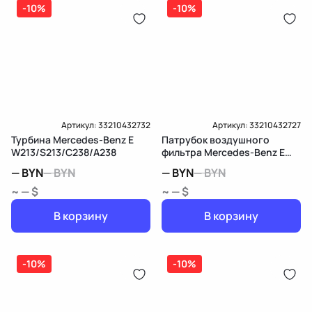
-10%
-10%
Артикул:
33210432732
Артикул:
33210432727
Турбина Mercedes-Benz E
Патрубок воздушного
W213/S213/C238/A238
фильтра Mercedes-Benz E
W213/S213/C238/A238
—
BYN
—
BYN
—
BYN
—
BYN
~ — $
~ — $
В корзину
В корзину
-10%
-10%