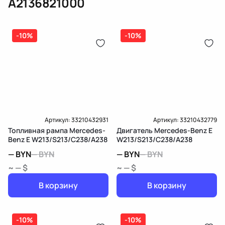
A2136821000
(электрическая), инжектор
(распределитель впрыска топлива),
ЕРИП
дозатор-распределитель топлива
-10%
-10%
Карта рассрочки онлайн
Подробнее о гарантии в разделе
Гарантия
Доставка и Оплата
Доставка и Оплата
Артикул:
33210432931
Артикул:
33210432779
Топливная рампа Mercedes-
Двигатель Mercedes-Benz E
Benz E W213/S213/C238/A238
W213/S213/C238/A238
—
BYN
—
BYN
—
BYN
—
BYN
~ — $
~ — $
В корзину
В корзину
-10%
-10%