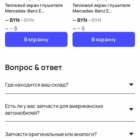
Тепловой экран глушителя
Тепловой экран глушителя
Mercedes-Benz E
Mercedes-Benz E
W213/S213/C238/A238
W213/S213/C238/A238
—
BYN
—
BYN
—
BYN
—
BYN
~ — $
~ — $
В корзину
В корзину
Вопрос & ответ
Где находится ваш склад?
Основной склад расположен в Минске, также у нас
Есть ли у вас запчасти для американских
есть склад в России для ускоренной доставки по РФ.
автомобилей?
Да, у нас есть оригинальные запчасти для Mercedes-
Запчасти оригинальные или аналоги?
Benz, Toyota, Lexus, GMC, Chevrolet и других