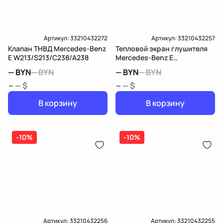
Артикул:
33210432272
Артикул:
33210432257
Клапан ТНВД Mercedes-Benz
Тепловой экран глушителя
E W213/S213/C238/A238
Mercedes-Benz E
W213/S213/C238/A238
—
BYN
—
BYN
—
BYN
—
BYN
~ — $
~ — $
В корзину
В корзину
-10%
-10%
Артикул:
33210432256
Артикул:
33210432255