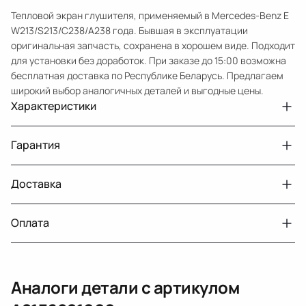
Тепловой экран глушителя, применяемый в Mercedes-Benz E
W213/S213/C238/A238 года. Бывшая в эксплуатации
оригинальная запчасть, сохранена в хорошем виде. Подходит
для установки без доработок. При заказе до 15:00 возможна
бесплатная доставка по Республике Беларусь. Предлагаем
широкий выбор аналогичных деталей и выгодные цены.
Характеристики
Артикул
33210432254
Гарантия
Номер запчасти
A2136821000
Авто
MercedesBenz E W213
Доставка
Двигатели с навесным или без навесного
30 дней
оборудования
Год
2016 2021
Оплата
Тег
Мерседес Бенс Е
г. Минск, пос. Привольный, Луговослободской
Датчик давления топлива, насос
14 дней
сельсовет, 16/5
вакуумный (тандемный), насос топливный,
При получении наличными
г. Москва, Лианозовский проезд 8 строение 3
рампа топливная, регулятор давления
Аналоги детали с артикулом
топлива, ТНВД (бензин, дизель), форсунка
Оплата онлайн
бензиновая (дизельная) механическая