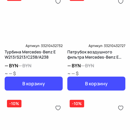
Артикул:
33210432732
Артикул:
33210432727
Турбина Mercedes-Benz E
Патрубок воздушного
W213/S213/C238/A238
фильтра Mercedes-Benz E
W213/S213/C238/A238
—
BYN
—
BYN
—
BYN
—
BYN
~ — $
~ — $
В корзину
В корзину
-10%
-10%