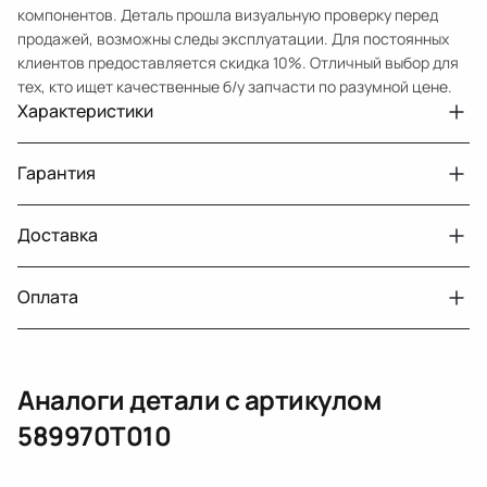
компонентов. Деталь прошла визуальную проверку перед
продажей, возможны следы эксплуатации. Для постоянных
клиентов предоставляется скидка 10%. Отличный выбор для
тех, кто ищет качественные б/у запчасти по разумной цене.
Характеристики
Артикул
33210432334
Гарантия
Номер запчасти
589970T010
Авто
Toyota Venza GV10 рест.
Доставка
Двигатели с навесным или без навесного
30 дней
оборудования
Год
2012
Оплата
Тег
Тойота Венза
г. Минск, пос. Привольный, Луговослободской
Датчик давления топлива, насос
14 дней
сельсовет, 16/5
вакуумный (тандемный), насос топливный,
При получении наличными
г. Москва, Лианозовский проезд 8 строение 3
рампа топливная, регулятор давления
Аналоги детали с артикулом
топлива, ТНВД (бензин, дизель), форсунка
Оплата онлайн
бензиновая (дизельная) механическая
589970T010
(электрическая), инжектор
(распределитель впрыска топлива),
ЕРИП