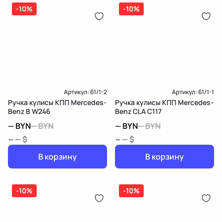
дозатор-распределитель топлива
-10%
-10%
Карта рассрочки онлайн
Подробнее о гарантии в разделе
Гарантия
Доставка и Оплата
Доставка и Оплата
Артикул:
61/1-2
Артикул:
61/1-1
Ручка кулисы КПП Mercedes-
Ручка кулисы КПП Mercedes-
Benz B W246
Benz CLA C117
—
BYN
—
BYN
—
BYN
—
BYN
~ — $
~ — $
В корзину
В корзину
-10%
-10%