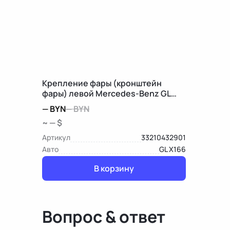
Крепление фары (кронштейн
фары) левой Mercedes-Benz GL
X166
—
BYN
—
BYN
~ — $
Артикул
33210432901
Авто
GL X166
В корзину
Вопрос & ответ