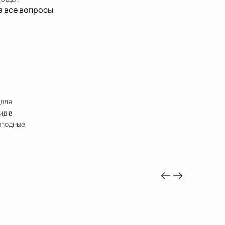
а все вопросы
 для
ид в
ыгодные
-10%