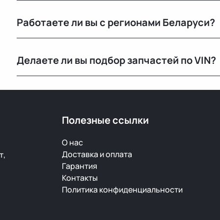
Только оригинальные. Мы не работаем с аналогами и
Работаете ли вы с регионами Беларуси?
автомобилей с минимальным пробегом.
Конечно, отправляем запчасти по всей Республике 
Делаете ли вы подбор запчастей по VIN?
Нет, подбор по VIN мы не выполняем. Для точного 
старой детали или номер по каталогу.
Полезные ссылки
О нас
Доставка и оплата
т,
Гарантия
Контакты
Политика конфиденциальности