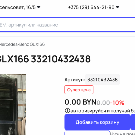
сельсовет, 16/5
+375 (29) 644-21-90
ercedes-Benz GL X166
L X166
33210432438
Артикул:
33210432438
Супер цена
0.00
BYN
0.00
-10%
авторизируйся
и получай 
Добавить корзину
Нужна по