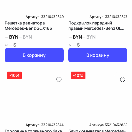
Артикул:
33210432849
Артикул:
33210432847
Решетка радиатора
Подкрылок передний
Mercedes-Benz GL X166
правый Mercedes-Benz GL
X166
—
BYN
—
BYN
—
BYN
—
BYN
~ — $
~ — $
В корзину
В корзину
-10%
-10%
Артикул:
33210432844
Артикул:
33210432822
Горловина топливного бака
Бачок омывателя Mercedes-