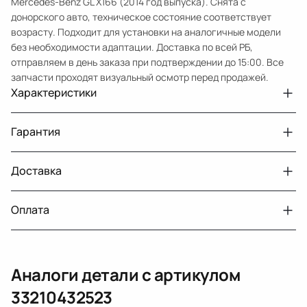
Mercedes-Benz GL X166 (2014 год выпуска). Снята с
донорского авто, техническое состояние соответствует
возрасту. Подходит для установки на аналогичные модели
без необходимости адаптации. Доставка по всей РБ,
отправляем в день заказа при подтверждении до 15:00. Все
запчасти проходят визуальный осмотр перед продажей.
Характеристики
Артикул
33210432523
Гарантия
GL X16620122016 , цена крышка + стекло,
Примечание
без комплектующих
Доставка
Двигатели с навесным или без навесного
30 дней
Авто
MercedesBenz GL X166
оборудования
Год
2014
Оплата
г. Минск, пос. Привольный, Луговослободской
Датчик давления топлива, насос
14 дней
Тег
Мерседес Бенс ГЛ
сельсовет, 16/5
вакуумный (тандемный), насос топливный,
При получении наличными
г. Москва, Лианозовский проезд 8 строение 3
рампа топливная, регулятор давления
Аналоги детали с артикулом
топлива, ТНВД (бензин, дизель), форсунка
Оплата онлайн
бензиновая (дизельная) механическая
33210432523
(электрическая), инжектор