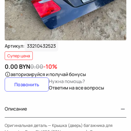
Артикул:
33210432523
Супер цена
0.00
BYN
0.00
-10%
авторизируйся
и получай бонусы
Нужна помощь?
Позвонить
Ответим на все вопросы
Описание
Оригинальная деталь — Крышка (дверь) багажника для