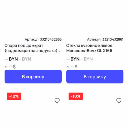
Артикул:
33210432865
Артикул:
33210432861
Опора под домкрат
Стекло кузовное левое
(поддомкратная подушка)
Mercedes-Benz GL X166
задняя Mercedes-Benz GL
—
BYN
—
BYN
—
BYN
—
BYN
X166
~ — $
~ — $
В корзину
В корзину
-10%
-10%