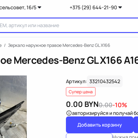
сельсовет, 16/5
+375 (29) 644-21-90
е
/
Зеркало наружное правое Mercedes-Benz GL X166
ое Mercedes-Benz GL X166
A1
Артикул:
33210432542
Супер цена
0.00
BYN
0.00
-10%
авторизируйся
и получай 
Добавить корзину
Нужна по