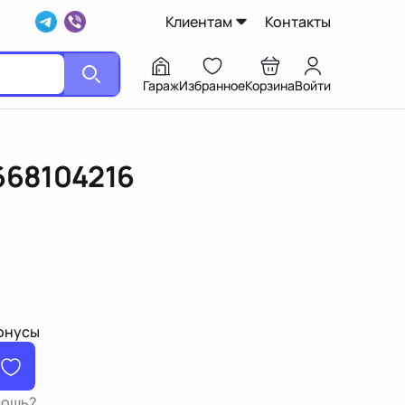
Клиентам
Контакты
Гараж
Избранное
Корзина
Войти
668104216
бонусы
мощь?