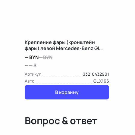
Крепление фары (кронштейн
фары) левой Mercedes-Benz GL
X166
—
BYN
—
BYN
~ — $
Артикул
33210432901
Авто
GL X166
В корзину
Вопрос & ответ