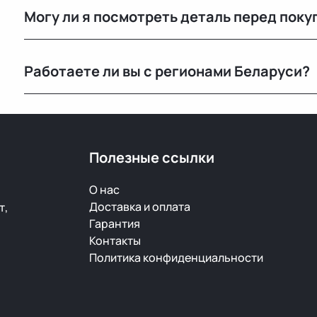
Могу ли я посмотреть деталь перед поку
автомобилей с минимальным пробегом.
Да, вы можете приехать на наш склад в Минске и осм
Работаете ли вы с регионами Беларуси?
видеообзор.
Конечно, отправляем запчасти по всей Республике 
Полезные ссылки
О нас
Доставка и оплата
т,
Гарантия
Контакты
Политика конфиденциальности