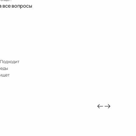
а все вопросы
. Подходит
леды
 ищет
-10%