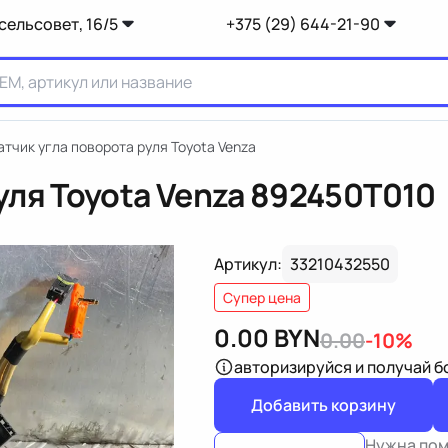
сельсовет, 16/5
+375 (29) 644-21-90
атчик угла поворота руля Toyota Venza
уля Toyota Venza
892450T010
Артикул:
33210432550
Супер цена
0.00
BYN
0.00
-10%
авторизируйся
и получай 
Добавить корзину
Нужна по