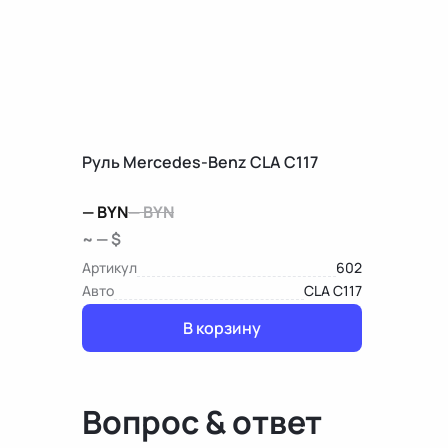
Руль Mercedes-Benz CLA C117
—
BYN
—
BYN
~ — $
Артикул
602
Авто
CLA C117
В корзину
Вопрос & ответ