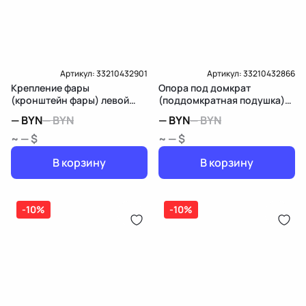
Доставка и Оплата
Артикул:
33210432901
Артикул:
33210432866
Крепление фары
Опора под домкрат
(кронштейн фары) левой
(поддомкратная подушка)
Mercedes-Benz GL X166
передняя Mercedes-Benz GL
—
BYN
—
BYN
—
BYN
—
BYN
X166
~ — $
~ — $
В корзину
В корзину
-10%
-10%