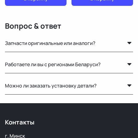
Вопрос & ответ
Запчасти оригинальные или аналоги?
Только оригинальные. Мы не работаем с аналогами и
Работаете ли вы с регионами Беларуси?
копиями — все детали снимаются с автомобилей с
минимальным пробегом.
Конечно, отправляем запчасти по всей Республике
Можно ли заказать установку детали?
Беларусь удобными транспортными службами.
Нет, установку не выполняем. Мы специализируемся
только на продаже автозапчастей.
Контакты
г. Минск