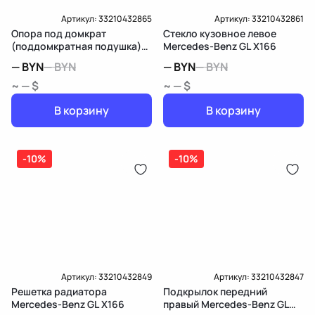
Артикул:
33210432865
Артикул:
33210432861
Опора под домкрат
Стекло кузовное левое
(поддомкратная подушка)
Mercedes-Benz GL X166
задняя Mercedes-Benz GL
—
BYN
—
BYN
—
BYN
—
BYN
X166
~ — $
~ — $
В корзину
В корзину
-10%
-10%
Артикул:
33210432849
Артикул:
33210432847
Решетка радиатора
Подкрылок передний
Mercedes-Benz GL X166
правый Mercedes-Benz GL