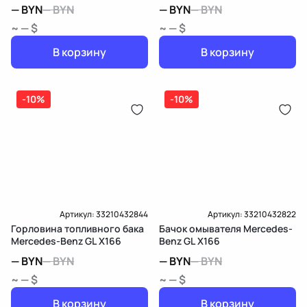
X166
—
BYN
—
BYN
—
BYN
—
BYN
~ — $
~ — $
В корзину
В корзину
-10%
-10%
Артикул:
33210432844
Артикул:
33210432822
Горловина топливного бака
Бачок омывателя Mercedes-
Mercedes-Benz GL X166
Benz GL X166
—
BYN
—
BYN
—
BYN
—
BYN
~ — $
~ — $
В корзину
В корзину