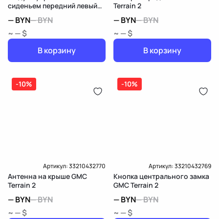
сиденьем передний левый
Terrain 2
GMC Terrain 2
—
BYN
—
BYN
—
BYN
—
BYN
~ — $
~ — $
В корзину
В корзину
-10%
-10%
Артикул:
33210432770
Артикул:
33210432769
Антенна на крыше GMC
Кнопка центрального замка
Terrain 2
GMC Terrain 2
—
BYN
—
BYN
—
BYN
—
BYN
~ — $
~ — $