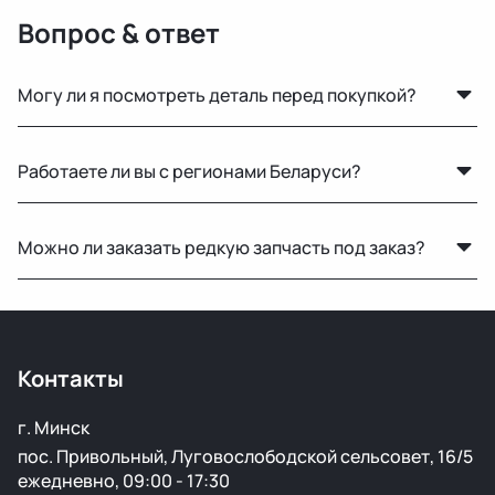
Вопрос & ответ
Могу ли я посмотреть деталь перед покупкой?
Да, вы можете приехать на наш склад в Минске и
Работаете ли вы с регионами Беларуси?
осмотреть деталь лично или запросить фото и
видеообзор.
Конечно, отправляем запчасти по всей Республике
Можно ли заказать редкую запчасть под заказ?
Беларусь удобными транспортными службами.
Нет, запчасти под заказ не привозим — работаем
только с тем, что есть в наличии.
Контакты
г. Минск
пос. Привольный, Луговослободской сельсовет, 16/5
ежедневно, 09:00 - 17:30