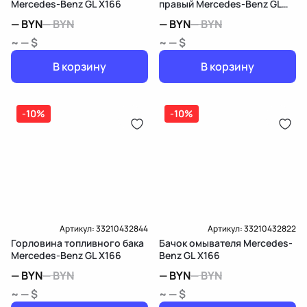
Mercedes-Benz GL X166
правый Mercedes-Benz GL
X166
—
BYN
—
BYN
—
BYN
—
BYN
~ — $
~ — $
В корзину
В корзину
-10%
-10%
Артикул:
33210432844
Артикул:
33210432822
Горловина топливного бака
Бачок омывателя Mercedes-
Mercedes-Benz GL X166
Benz GL X166
—
BYN
—
BYN
—
BYN
—
BYN
~ — $
~ — $