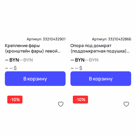
Подробнее о гарантии в разделе
Гарантия
Доставка и Оплата
Доставка и Оплата
Артикул:
33210432901
Артикул:
33210432866
Крепление фары
Опора под домкрат
(кронштейн фары) левой
(поддомкратная подушка)
Mercedes-Benz GL X166
передняя Mercedes-Benz GL
—
BYN
—
BYN
—
BYN
—
BYN
X166
~ — $
~ — $
В корзину
В корзину
-10%
-10%