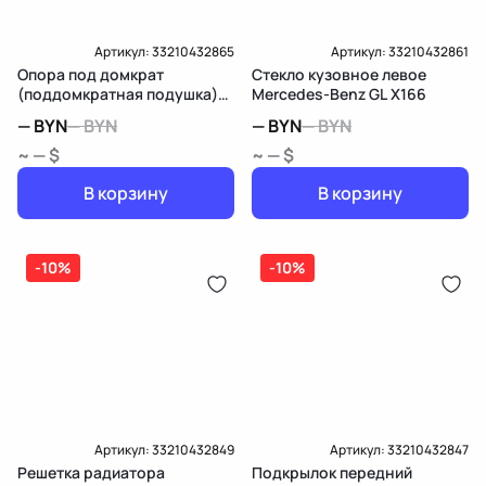
Артикул:
33210432865
Артикул:
33210432861
Опора под домкрат
Стекло кузовное левое
(поддомкратная подушка)
Mercedes-Benz GL X166
задняя Mercedes-Benz GL
—
BYN
—
BYN
—
BYN
—
BYN
X166
~ — $
~ — $
В корзину
В корзину
-10%
-10%
Артикул:
33210432849
Артикул:
33210432847
Решетка радиатора
Подкрылок передний