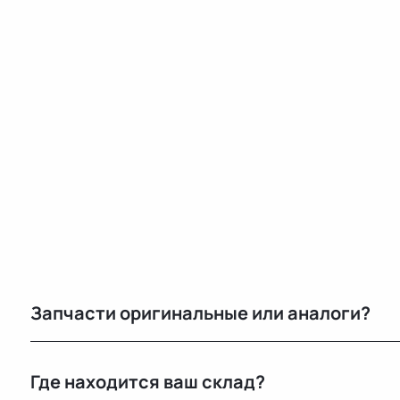
Запчасти оригинальные или аналоги?
Только оригинальные. Мы не работаем с аналогами и
Где находится ваш склад?
автомобилей с минимальным пробегом.