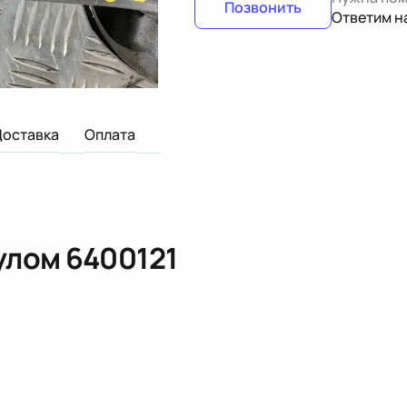
Позвонить
Ответим н
Доставка
Оплата
кулом
6400121