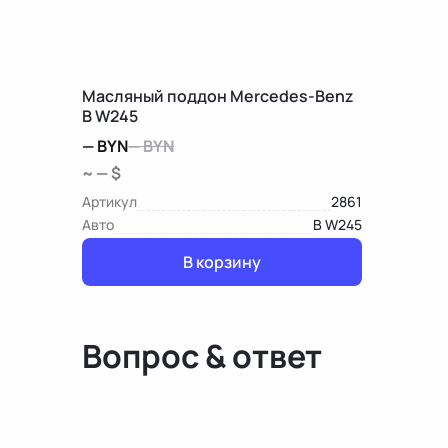
Масляный поддон Mercedes-Benz
B W245
—
BYN
—
BYN
~ — $
Артикул
2861
Авто
B W245
В корзину
Вопрос & ответ