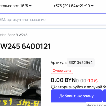
сельсовет, 16/5
+375 (29) 644-21-90
edes-Benz B W245
 W245
6400121
Артикул:
33210432944
Супер цена
0.00
BYN
0.00
-10%
авторизируйся
и получай 
Добавить корзину
Нужна по