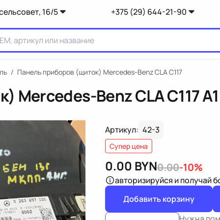
сельсовет, 16/5
+375 (29) 644-21-90
ль
/
Панель приборов (щиток) Mercedes-Benz CLA C117
к) Mercedes-Benz CLA C117
A
Артикул:
42-3
Супер цена
0.00
BYN
0.00
-10%
авторизируйся
и получай 
Добавить корзину
Нужна по