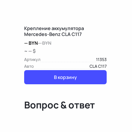
Крепление аккумулятора
Mercedes-Benz CLA C117
—
BYN
—
BYN
~ — $
Артикул
11353
Авто
CLA C117
В корзину
Вопрос & ответ