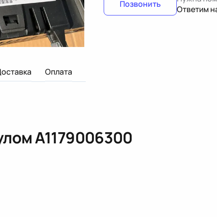
Позвонить
Ответим н
Доставка
Оплата
кулом
A1179006300