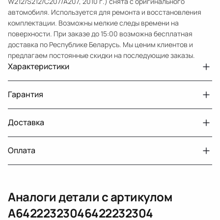
W212/S212/C207/A207, 2010 г.) снята с оригинального
автомобиля. Используется для ремонта и восстановления
комплектации. Возможны мелкие следы времени на
поверхности. При заказе до 15:00 возможна бесплатная
доставка по Республике Беларусь. Мы ценим клиентов и
предлагаем постоянные скидки на последующие заказы.
Характеристики
Артикул
6663
Гарантия
Номер запчасти
A64222323046422232304
Авто
MercedesBenz E W212
Доставка
Двигатели с навесным или без навесного
30 дней
оборудования
Год
2010
Оплата
Тег
Мерседес Бенс Е
г. Минск, пос. Привольный, Луговослободской
Датчик давления топлива, насос
14 дней
сельсовет, 16/5
вакуумный (тандемный), насос топливный,
При получении наличными
г. Москва, Лианозовский проезд 8 строение 3
рампа топливная, регулятор давления
Аналоги детали с артикулом
топлива, ТНВД (бензин, дизель), форсунка
Оплата онлайн
бензиновая (дизельная) механическая
A64222323046422232304
(электрическая), инжектор