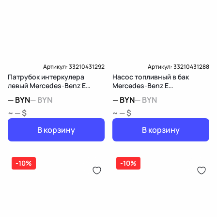
Артикул:
33210431292
Артикул:
33210431288
Патрубок интеркулера
Насос топливный в бак
левый Mercedes-Benz E
Mercedes-Benz E
W212/S212/C207/A207
W212/S212/C207/A207
—
BYN
—
BYN
—
BYN
—
BYN
~ — $
~ — $
В корзину
В корзину
-10%
-10%