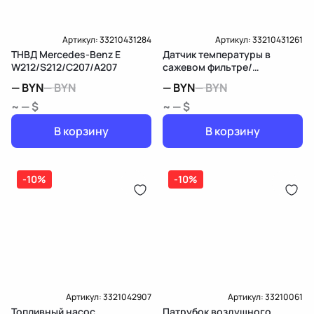
Артикул:
33210431284
Артикул:
33210431261
ТНВД Mercedes-Benz E
Датчик температуры в
W212/S212/C207/A207
сажевом фильтре/
катализаторе Mercedes-
—
BYN
—
BYN
—
BYN
—
BYN
Benz E W212/S212/C207/A207
~ — $
~ — $
В корзину
В корзину
-10%
-10%
Артикул:
3321042907
Артикул:
33210061
Топливный насос
Патрубок воздушного