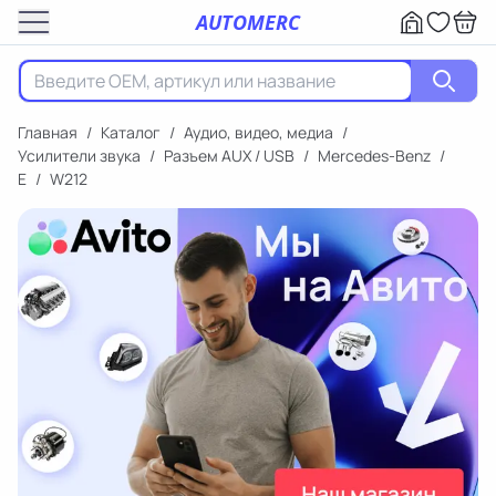
AUTOMERC
Главная
/
Каталог
/
Аудио, видео, медиа
/
Усилители звука
/
Разъем AUX / USB
/
Mercedes-Benz
/
E
/
W212