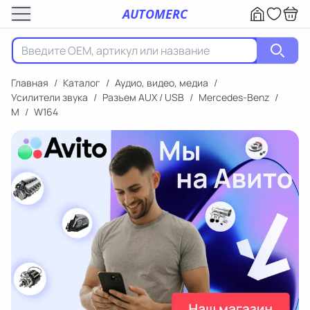
AUTOMERC
Главная
/
Каталог
/
Аудио, видео, медиа
/
Усилители звука
/
Разъем AUX / USB
/
Mercedes-Benz
/
M
/
W164