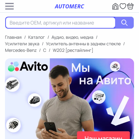
AUTOMERC
Главная
/
Каталог
/
Аудио, видео, медиа
/
Усилители звука
/
Усилитель антенны в заднем стекле
/
Mercedes-Benz
/
C
/
W202 [рестайлинг]