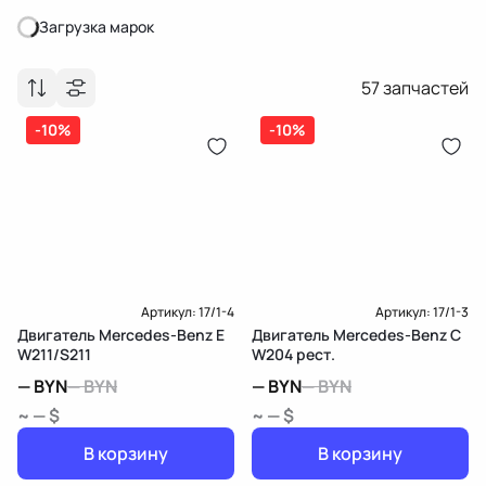
Загрузка марок
Загрузка марок
57
запчастей
-10%
-10%
Артикул:
17/1-4
Артикул:
17/1-3
Двигатель Mercedes-Benz E
Двигатель Mercedes-Benz C
W211/S211
W204 рест.
—
BYN
—
BYN
—
BYN
—
BYN
~ — $
~ — $
В корзину
В корзину