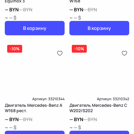
Equinox 3
W168
—
BYN
—
BYN
—
BYN
—
BYN
~ — $
~ — $
В корзину
В корзину
-10%
-10%
Артикул:
33210344
Артикул:
33210342
Двигатель Mercedes-Benz A
Двигатель Mercedes-Benz C
W168 рест.
W202/S202
—
BYN
—
BYN
—
BYN
—
BYN
~ — $
~ — $