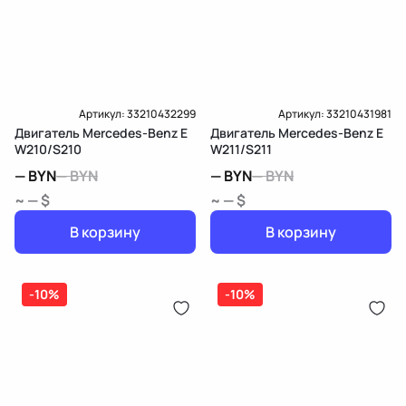
Артикул:
33210432299
Артикул:
33210431981
Двигатель Mercedes-Benz E
Двигатель Mercedes-Benz E
W210/S210
W211/S211
—
BYN
—
BYN
—
BYN
—
BYN
~ — $
~ — $
В корзину
В корзину
-10%
-10%