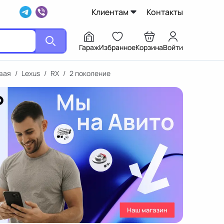
Клиентам
Контакты
Гараж
Избранное
Корзина
Войти
вая
/
Lexus
/
RX
/
2 поколение