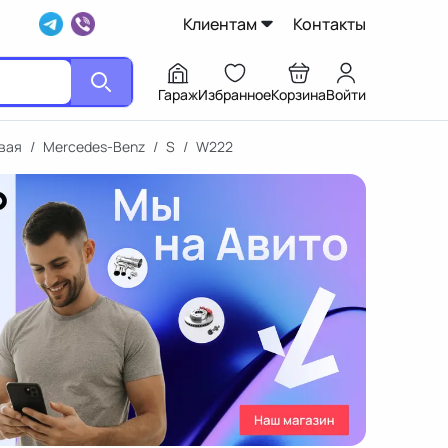
Клиентам
Контакты
Гараж
Избранное
Корзина
Войти
вая
/
Mercedes-Benz
/
S
/
W222