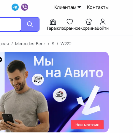
Клиентам
Контакты
Гараж
Избранное
Корзина
Войти
авая
/
Mercedes-Benz
/
S
/
W222