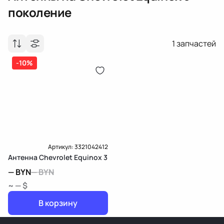
поколение
1
запчастей
-10%
Артикул:
3321042412
Антенна Chevrolet Equinox 3
—
BYN
—
BYN
~ — $
В корзину