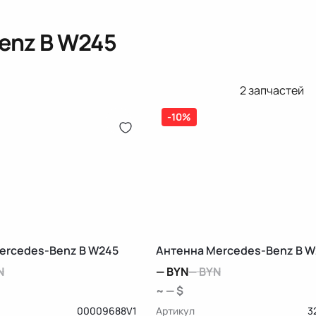
enz B W245
2
запчастей
-10%
ercedes-Benz B W245
Антенна Mercedes-Benz B W
N
—
BYN
—
BYN
~ — $
00009688V1
Артикул
3