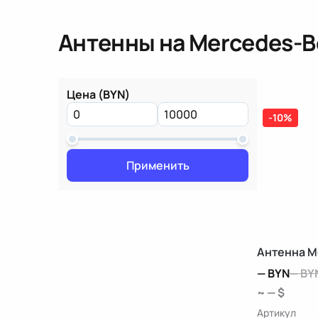
Антенны
на Mercedes-B
Цена (BYN)
-10%
Применить
Антенна M
—
BYN
—
BY
~ — $
Артикул