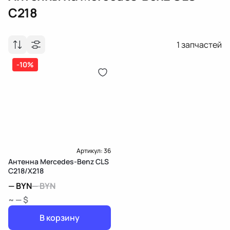
C218
1
запчастей
-10%
Артикул:
36
Антенна Mercedes-Benz CLS
C218/X218
—
BYN
—
BYN
~ — $
В корзину