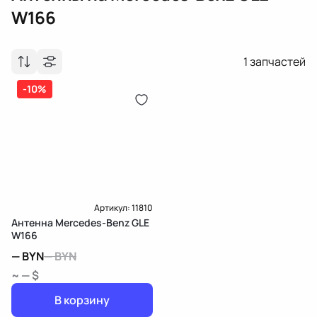
W166
1
запчастей
-10%
Артикул:
11810
Антенна Mercedes-Benz GLE
W166
—
BYN
—
BYN
~ — $
В корзину