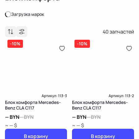
Загрузка марок
Загрузка марок
40
запчастей
-10%
-10%
Артикул:
113-3
Артикул:
113-2
Блок комфорта Mercedes-
Блок комфорта Mercedes-
Benz CLA C117
Benz CLA C117
—
BYN
—
BYN
—
BYN
—
BYN
~ — $
~ — $
В корзину
В корзину