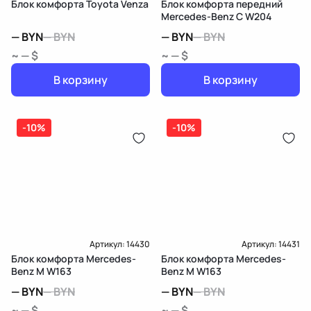
Блок комфорта Toyota Venza
Блок комфорта передний
Mercedes-Benz C W204
—
BYN
—
BYN
—
BYN
—
BYN
~ — $
~ — $
В корзину
В корзину
-10%
-10%
Артикул:
14430
Артикул:
14431
Блок комфорта Mercedes-
Блок комфорта Mercedes-
Benz M W163
Benz M W163
—
BYN
—
BYN
—
BYN
—
BYN
~ — $
~ — $