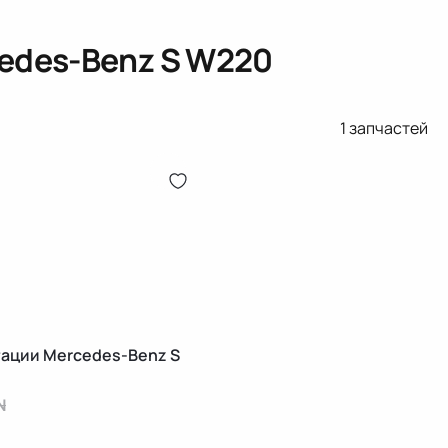
edes-Benz S W220
1
запчастей
гации Mercedes-Benz S
N