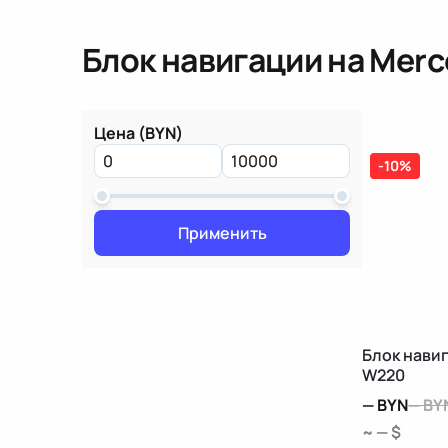
Блок навигации
на Merc
Цена (BYN)
-10%
Применить
Блок нави
W220
—
BYN
—
BY
~ — $