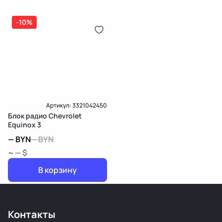
-10%
Артикул:
3321042450
Блок радио Chevrolet
Equinox 3
—
BYN
—
BYN
~ — $
В корзину
Контакты