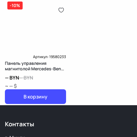
-10%
Артикул:
19580233
Панель управления
магнитолой Mercedes-Benz
C W204
—
BYN
—
BYN
~ — $
В корзину
Контакты