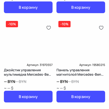
В корзину
В корзину
-10%
-10%
Артикул:
31970557
Артикул:
19580215
Джойстик управления
Панель управления
мультимедиа Mercedes-Benz
магнитолой Mercedes-Benz
C W204
C W204
—
BYN
—
BYN
—
BYN
—
BYN
~ — $
~ — $
В корзину
В корзину