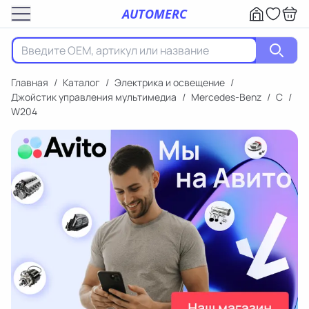
AUTOMERC
Главная
/
Каталог
/
Электрика и освещение
/
Джойстик управления мультимедиа
/
Mercedes-Benz
/
C
/
W204