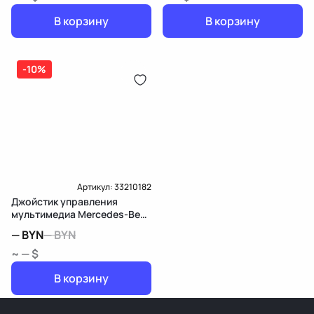
В корзину
В корзину
-10%
Артикул:
33210182
Джойстик управления
мультимедиа Mercedes-Benz
GLK X204
—
BYN
—
BYN
~ — $
В корзину