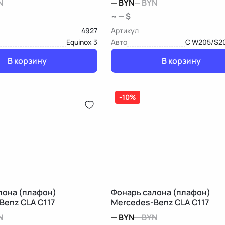
N
—
BYN
—
BYN
~ — $
4927
Артикул
Equinox 3
Авто
C W205/S2
В корзину
В корзину
-10%
лона (плафон)
Фонарь салона (плафон)
Benz CLA C117
Mercedes-Benz CLA C117
N
—
BYN
—
BYN