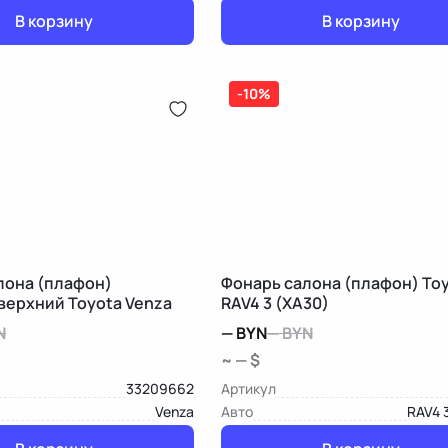
В корзину
В корзину
-10%
лона (плафон)
Фонарь салона (плафон) To
верхний Toyota Venza
RAV4 3 (XA30)
N
—
BYN
—
BYN
~ — $
33209662
Артикул
Venza
Авто
RAV4 