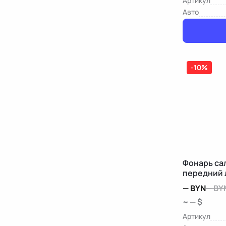
Артикул
Авто
-10%
Фонарь са
передний 
Mercedes-
—
BYN
—
BY
~ — $
Артикул