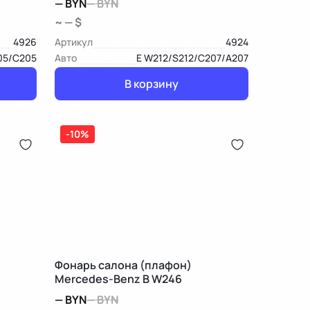
—
BYN
—
BYN
~ — $
4926
Артикул
4924
05/C205
Авто
E W212/S212/C207/A207
В корзину
-10%
Фонарь салона (плафон)
Mercedes-Benz B W246
—
BYN
—
BYN