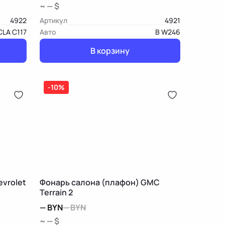
~ — $
4922
Артикул
4921
CLA C117
Авто
B W246
В корзину
-10%
vrolet
Фонарь салона (плафон) GMC
Terrain 2
—
BYN
—
BYN
~ — $