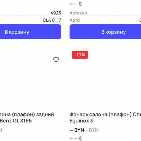
~ — $
4923
Артикул
CLA C117
Авто
В корзину
В корзину
-10%
лона (плафон) задний
Фонарь салона (плафон) Che
Benz GL X166
Equinox 3
N
—
BYN
—
BYN
~ — $