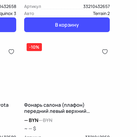
0432658
Артикул
33210432657
quinox 3
Авто
Terrain 2
В корзину
-10%
yota
Фонарь салона (плафон)
передний левый верхний
Mercedes-Benz M W166
—
BYN
—
BYN
~ — $