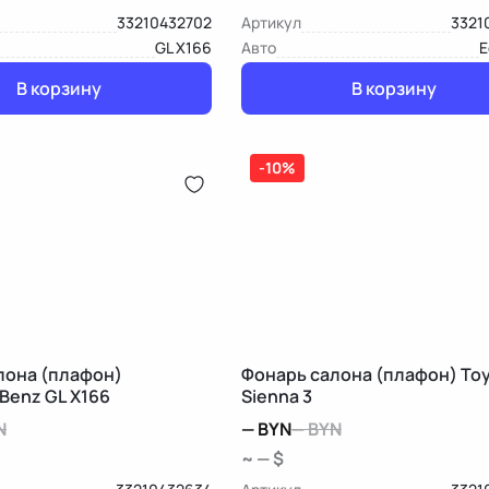
33210432702
Артикул
3321
GL X166
Авто
E
В корзину
В корзину
-10%
лона (плафон)
Фонарь салона (плафон) To
Benz GL X166
Sienna 3
N
—
BYN
—
BYN
~ — $