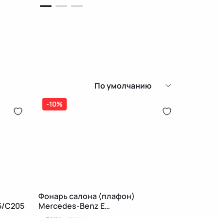
По умолчанию
-10%
Фонарь салона (плафон)
5/C205
Mercedes-Benz E
W212/S212/C207/A207