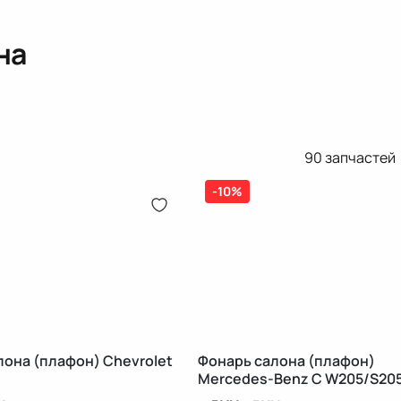
на
90
запчастей
-10%
лона (плафон) Chevrolet
Фонарь салона (плафон)
Mercedes-Benz C W205/S20