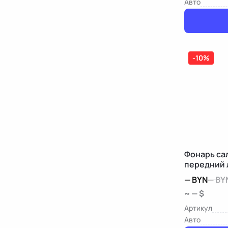
Авто
-10%
Фонарь са
передний 
Chevrolet 
—
BYN
—
BY
~ — $
Артикул
Авто