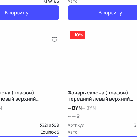
M W166
Авто
В корзину
В корзину
-10%
лона (плафон)
Фонарь салона (плафон)
левый верхний
передний левый верхний
Equinox 3
Mercedes-Benz B W246
N
—
BYN
—
BYN
~ — $
33210399
Артикул
3
Equinox 3
Авто