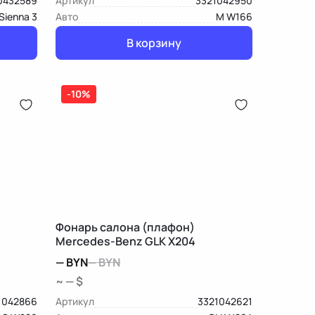
0432589
Артикул
3321042950
Sienna 3
Авто
M W166
В корзину
-10%
Фонарь салона (плафон)
Mercedes-Benz GLK X204
—
BYN
—
BYN
~ — $
1042866
Артикул
3321042621