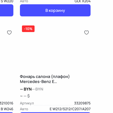
S W220
Авто
GLK X204
В корзину
-10%
Фонарь салона (плафон)
Mercedes-Benz E
W212/S212/C207/A207
—
BYN
—
BYN
~ — $
3210016
Артикул
33209875
B W246
Авто
E W212/S212/C207/A207