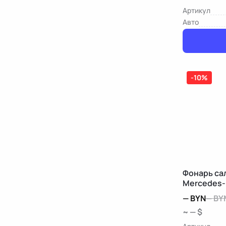
Артикул
Авто
-10%
Фонарь са
Mercedes-
—
BYN
—
BY
~ — $