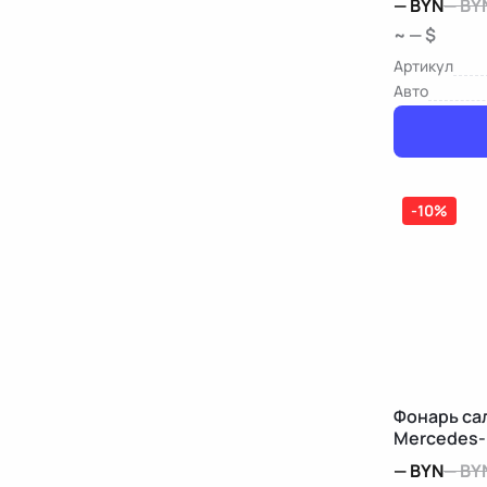
—
BYN
—
BY
~ — $
Артикул
Авто
-10%
Фонарь са
Mercedes-
—
BYN
—
BY