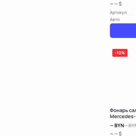
~ — $
Артикул
Авто
-10%
Фонарь са
Mercedes-
—
BYN
—
BY
~ — $