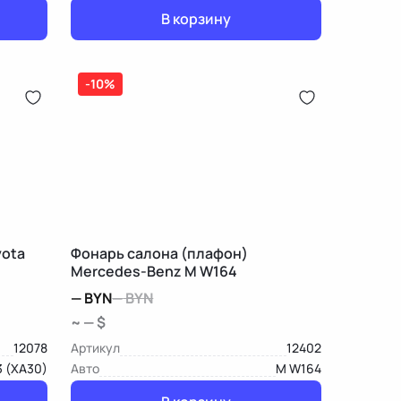
В корзину
-10%
yota
Фонарь салона (плафон)
Mercedes-Benz M W164
—
BYN
—
BYN
~ — $
12078
Артикул
12402
3 (XA30)
Авто
M W164