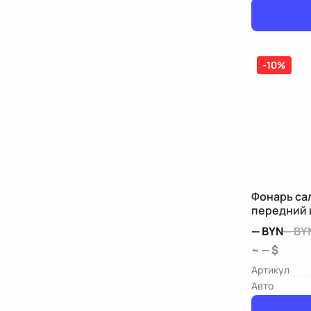
-10%
Фонарь са
передний 
—
BYN
—
BY
~ — $
Артикул
Авто