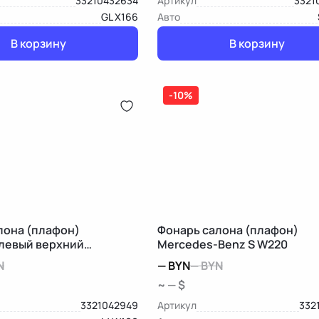
33210432634
Артикул
3321
GL X166
Авто
В корзину
В корзину
-10%
лона (плафон)
Фонарь салона (плафон)
левый верхний
Mercedes-Benz S W220
Benz M W166
N
—
BYN
—
BYN
~ — $
3321042949
Артикул
332