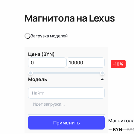
Магнитола
на Lexus
Загрузка моделей
Загрузка моделей
Цена (BYN)
-10%
Модель
Идет загрузка...
Магнитола 
Применить
—
BYN
—
BY