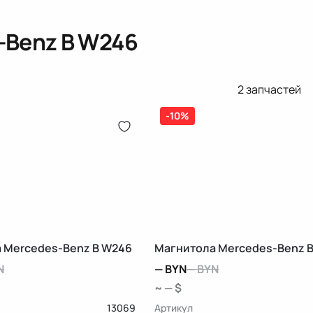
-Benz B W246
2
запчастей
-10%
 Mercedes-Benz B W246
Магнитола Mercedes-Benz 
N
—
BYN
—
BYN
~ — $
13069
Артикул