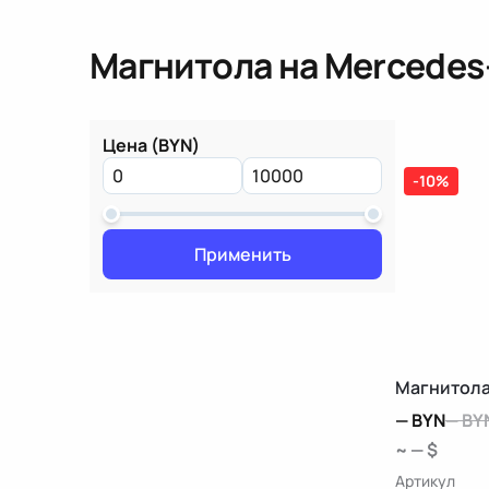
Магнитола
на Mercedes
Цена (BYN)
-10%
Применить
Магнитола
—
BYN
—
BY
~ — $
Артикул