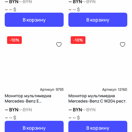
—
BYN
—
BYN
—
BYN
—
BYN
~ — $
~ — $
В корзину
В корзину
-10%
-10%
Артикул:
9793
Артикул:
12160
Монитор мультимедиа
Монитор мультимедиа
Mercedes-Benz E
Mercedes-Benz C W204 рест.
W212/S212/C207/A207
—
BYN
—
BYN
—
BYN
—
BYN
~ — $
~ — $
В корзину
В корзину