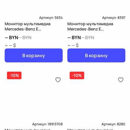
Артикул:
5634
Артикул:
8397
Монитор мультимедиа
Монитор мультимедиа
Mercedes-Benz E
Mercedes-Benz E
W212/S212/C207/A207
W212/S212/C207/A207
—
BYN
—
BYN
—
BYN
—
BYN
~ — $
~ — $
В корзину
В корзину
-10%
-10%
Артикул:
18913708
Артикул:
8280