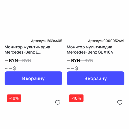
Артикул:
18694405
Артикул:
00000524V1
Монитор мультимедиа
Монитор мультимедиа
Mercedes-Benz E
Mercedes-Benz GL X164
W212/S212/C207/A207
—
BYN
—
BYN
—
BYN
—
BYN
~ — $
~ — $
В корзину
В корзину
-10%
-10%