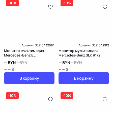
-10%
-10%
Артикул:
33210432084
Артикул:
3321042912
Монитор мультимедиа
Монитор мультимедиа
Mercedes-Benz E
Mercedes-Benz SLK R172
W213/S213/C238/A238
—
BYN
—
BYN
—
BYN
—
BYN
~ — $
~ — $
В корзину
В корзину
-10%
-10%